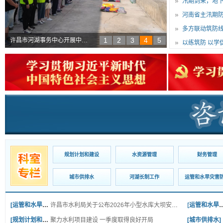
汛期到来，地
1
2
3
4
5
许昌市河湖事务中心开展中心城区河湖水系水上应急救援专项培训
规划计划和建设
水资源管理
财务管理
城市供排水
河湖长制工作
运管和水旱灾害
[运管和水旱灾害防御]
许昌市水利局关于公布2026年小型水库大坝安全责任人名单的通知
[运管和水旱
[规划计划和建设]
聚力水利项目建设 一季度取得良好开局
[城市供排水]