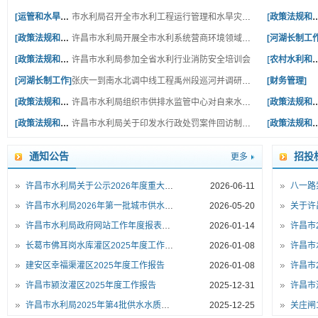
[运管和水旱灾害防御]
市水利局召开全市水利工程运行管理和水旱灾害防御工作会议
[政策法规
[政策法规和监督]
许昌市水利局开展全市水利系统营商环境领域涉企行政处罚案卷评查工作
[河湖长制工作
[政策法规和监督]
许昌市水利局参加全省水利行业消防安全培训会
[农村水利
[河湖长制工作]
张庆一到南水北调中线工程禹州段巡河并调研防汛备汛工作
[财务管理]
[政策法规和监督]
许昌市水利局组织市供排水监管中心对自来水厂开展行政执法监督抽查
[政策法规
[政策法规和监督]
许昌市水利局关于印发水行政处罚案件回访制度的通知
[政策法规
通知公告
招投
更多
许昌市水利局关于公示2026年度重大行政决策事项的通知
2026-06-11
许昌市水利局2026年第一批城市供水水质抽检公报
2026-05-20
许昌市水利局政府网站工作年度报表（2025年度）
2026-01-14
长葛市佛耳岗水库灌区2025年度工作报告
2026-01-08
建安区幸福渠灌区2025年度工作报告
2026-01-08
许昌市颍汝灌区2025年度工作报告
2025-12-31
许昌市水利局2025年第4批供水水质抽检公报
2025-12-25