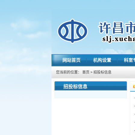
网站首页
机构设置
科室
您当前的位置：
首页
>
招投标信息
招投标信息